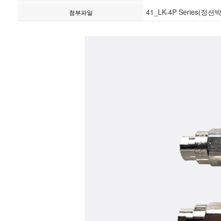
41_LK-4P Series(정션박
첨부파일