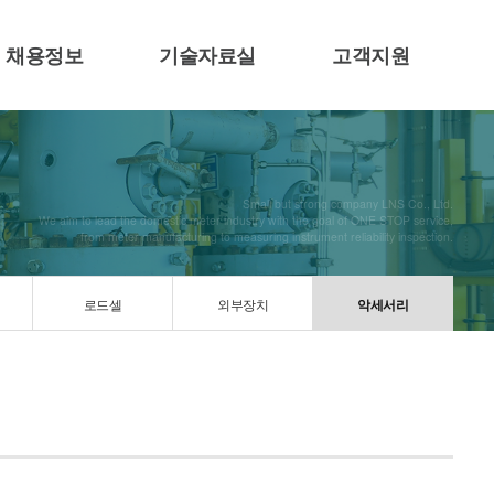
채용정보
기술자료실
고객지원
Small but strong company LNS Co., Ltd.
We aim to lead the domestic meter industry with the goal of ONE STOP service,
from meter manufacturing to measuring instrument reliability inspection.
로드셀
외부장치
악세서리