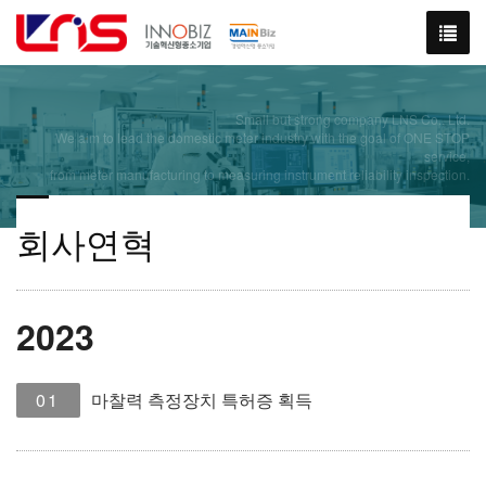
Small but strong company LNS Co., Ltd.
We aim to lead the domestic meter industry with the goal of ONE STOP
service,
from meter manufacturing to measuring instrument reliability inspection.
회사연혁
2023
01
마찰력 측정장치 특허증 획득