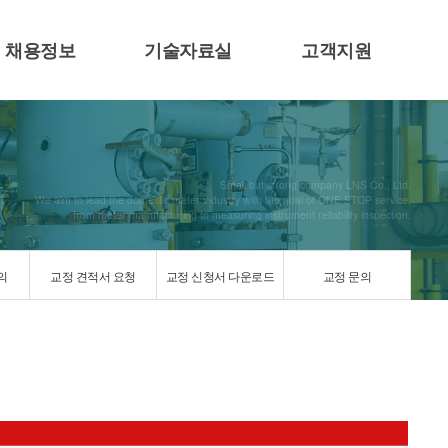
채용정보
기술자료실
고객지원
Small but strong company LNS Co., Ltd.
We aim to lead the domestic meter industry with the goal of ONE STOP service,
from meter manufacturing to measuring instrument reliability inspection.
의
교정 견적서 요청
교정 신청서 다운로드
교정 문의