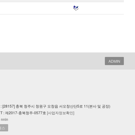
ADMIN
, ADDRESS : [28157] 충북 청주시 청원구 오창읍 서오창산단5로 11(본사 및 공장)
ORT : 제2017-충북청주-0577호
[사업자정보확인]
 nnin
에스