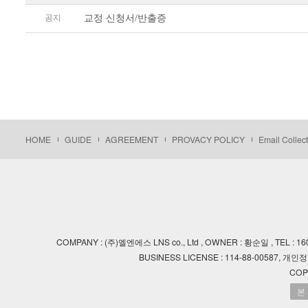
공지
교정 신청서/반출증
HOME
GUIDE
AGREEMENT
PROVACY POLICY
Email Collect
COMPANY : (주)엘엔에스 LNS co., Ltd , OWNER : 황순일 , TEL : 
BUSINESS LICENSE : 114-88-00587, 개
COP
본