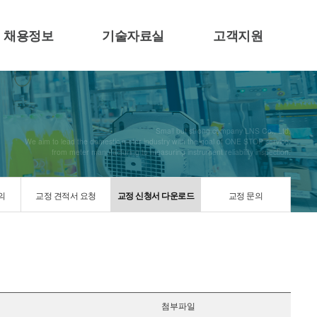
채용정보
기술자료실
고객지원
Small but strong company LNS Co., Ltd.
We aim to lead the domestic meter industry with the goal of ONE STOP service,
from meter manufacturing to measuring instrument reliability inspection.
의
교정 견적서 요청
교정 신청서 다운로드
교정 문의
첨부파일